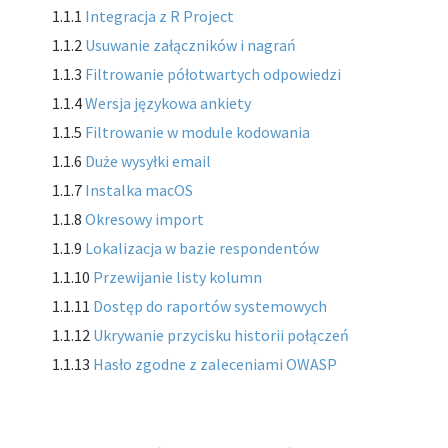
1.1.1
Integracja z R Project
1.1.2
Usuwanie załączników i nagrań
1.1.3
Filtrowanie półotwartych odpowiedzi
1.1.4
Wersja językowa ankiety
1.1.5
Filtrowanie w module kodowania
1.1.6
Duże wysyłki email
1.1.7
Instalka macOS
1.1.8
Okresowy import
1.1.9
Lokalizacja w bazie respondentów
1.1.10
Przewijanie listy kolumn
1.1.11
Dostęp do raportów systemowych
1.1.12
Ukrywanie przycisku historii połączeń
1.1.13
Hasło zgodne z zaleceniami OWASP