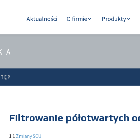
Aktualności
O firmie
Produkty
KA
STĘP
Filtrowanie półotwartych 
1.1
Zmiany SCU