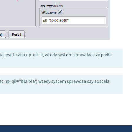
ia jest liczba np. q9=9, wtedy system sprawdza czy padła
kst np. q9="bla bla", wtedy system sprawdza czy została