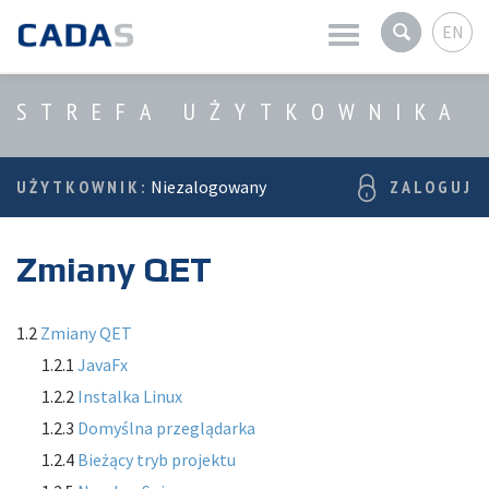
EN
Aktualności
STREFA UŻYTKOWNIKA
O firmie
UŻYTKOWNIK:
Niezalogowany
ZALOGUJ
Produkty
Zmiany QET
Usługi
Strefa użytkownika
1.2
Zmiany QET
1.2.1
JavaFx
1.2.2
Instalka Linux
1.2.3
Domyślna przeglądarka
1.2.4
Bieżący tryb projektu