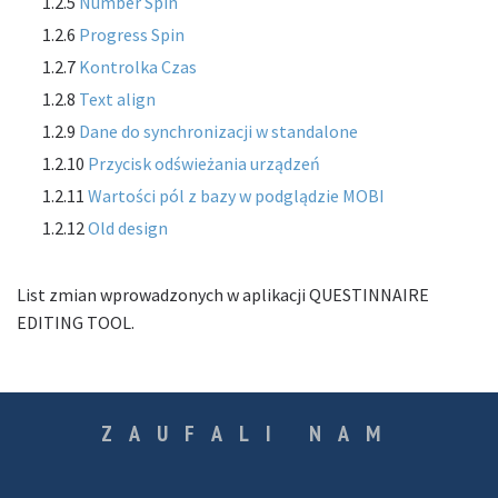
1.2.5
Number Spin
1.2.6
Progress Spin
1.2.7
Kontrolka Czas
1.2.8
Text align
1.2.9
Dane do synchronizacji w standalone
1.2.10
Przycisk odświeżania urządzeń
1.2.11
Wartości pól z bazy w podglądzie MOBI
1.2.12
Old design
List zmian wprowadzonych w aplikacji QUESTINNAIRE
EDITING TOOL.
ZAUFALI NAM