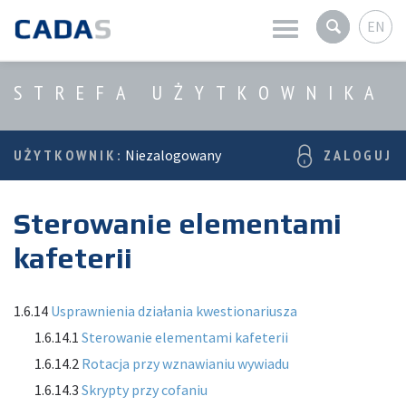
EN
Aktualności
STREFA UŻYTKOWNIKA
O firmie
UŻYTKOWNIK:
Niezalogowany
ZALOGUJ
Produkty
Sterowanie elementami
Usługi
kafeterii
Strefa użytkownika
1.6.14
Usprawnienia działania kwestionariusza
1.6.14.1
Sterowanie elementami kafeterii
1.6.14.2
Rotacja przy wznawianiu wywiadu
1.6.14.3
Skrypty przy cofaniu