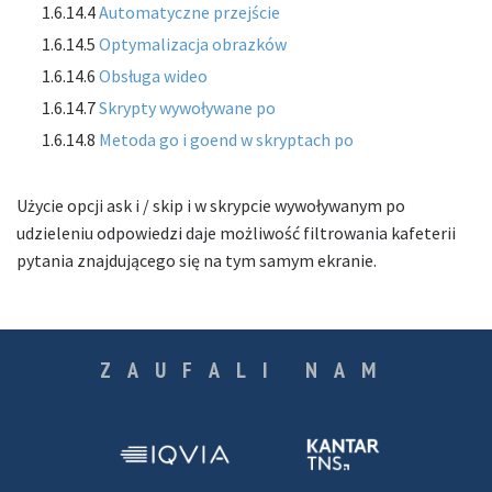
1.6.14.4
Automatyczne przejście
1.6.14.5
Optymalizacja obrazków
1.6.14.6
Obsługa wideo
1.6.14.7
Skrypty wywoływane po
1.6.14.8
Metoda go i goend w skryptach po
Użycie opcji
ask i
/
skip i
w skrypcie wywoływanym po
udzieleniu odpowiedzi daje możliwość filtrowania kafeterii
pytania znajdującego się na tym samym ekranie.
ZAUFALI NAM