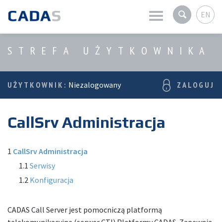
EN
Aktualności
STREFA UŻYTKOWNIKA
O firmie
UŻYTKOWNIK:
Niezalogowany
ZALOGUJ
Produkty
CallSrv Administracja
Usługi
Strefa użytkownika
1
CallSrv Administracja
1.1
Serwisy
1.2
Konfiguracja
CADAS Call Server jest pomocniczą platformą